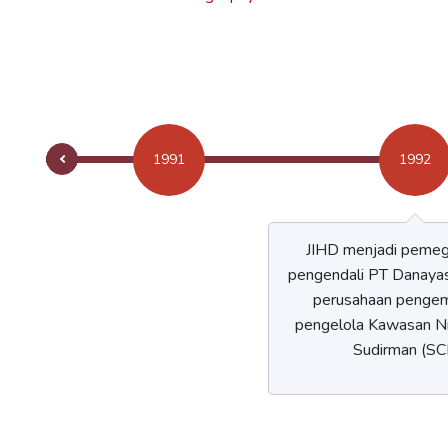
1991
1992
JIHD menjadi peme
pengendali PT Danaya
perusahaan penge
pengelola Kawasan N
Sudirman (SC