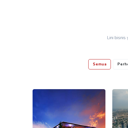
Lini bisni
Semua
Perh