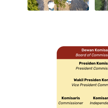
Indo
Discovery Kartika Plaza
Buil