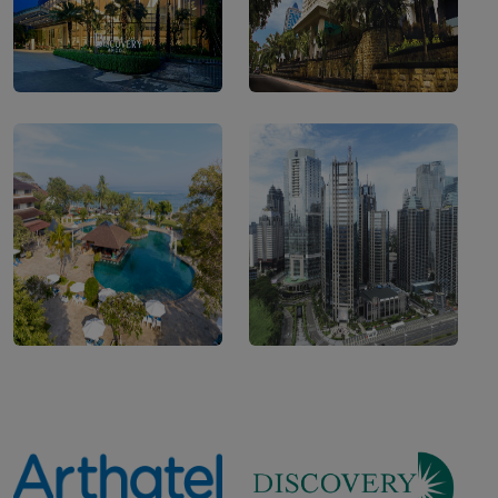
Discovery Hotel
Hotel Borobudur
Ancol
Jakarta
Discovery Kartika
Indonesia Stock
Plaza
Exchange Building