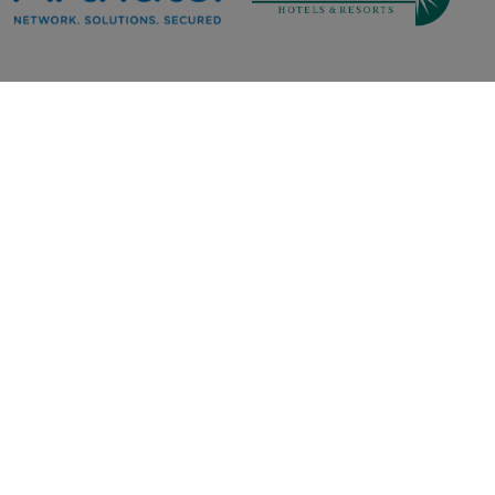
Hubungan Investor
Artha
Dharma Harapan
Telekomindo
Raya
Sebagai perusahaan publik, JIHD berkomitmen untuk
memberikan informasi terkini dan laporan kinerja terkini
kepada para investornya.